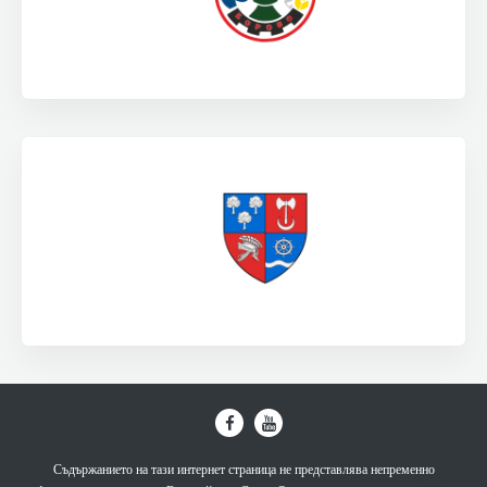
Съдържанието на тази интернет страница не представлява непременно