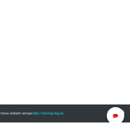
ствено нейните автори.
https://interregrobg.eu/