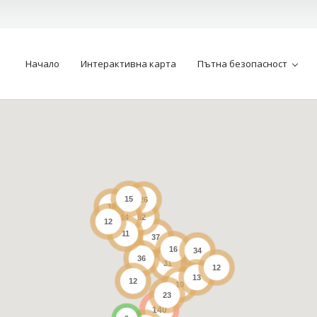
Начало
Интерактивна карта
Пътна безопасност
15
26
18
14
52
12
11
37
16
34
36
31
12
13
12
10
23
140