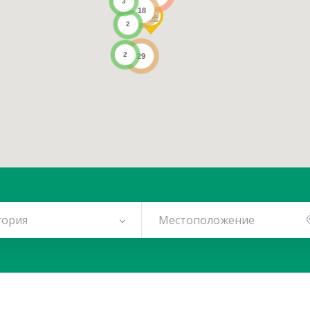
3
18
2
2
29
гория