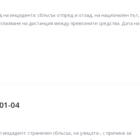
 на инцидента: сблъсък отпред и отзад, на национален път,
еспазване на дистанция между превозните средства. Дата на
01-04
инцидент: страничен сблъсък, на улицата-, с причина за