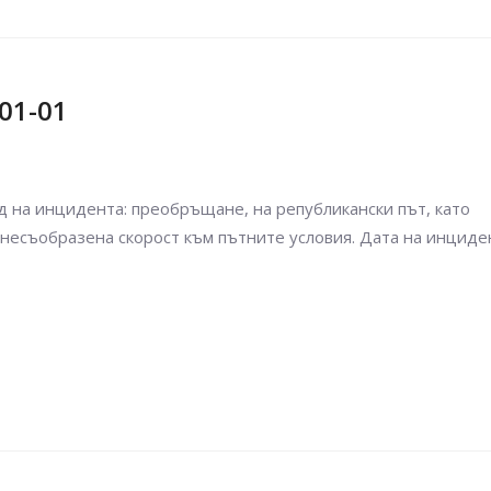
01-01
 на инцидента: преобръщане, на републикански път, като
 несъобразена скорост към пътните условия. Дата на инциде