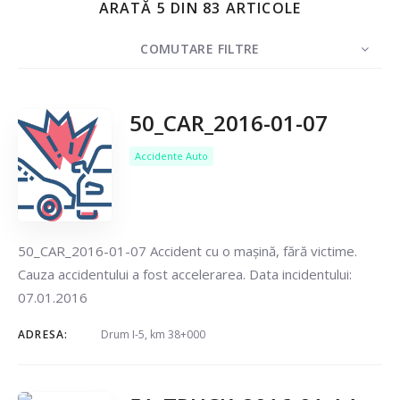
ARATĂ 5 DIN 83 ARTICOLE
COMUTARE FILTRE
CONTOR
5
SORTAȚI DUPĂ
Data
COMANDĂ
50_CAR_2016-01-07
Accidente Auto
Caută
50_CAR_2016-01-07 Accident cu o mașină, fără victime.
Cauza accidentului a fost accelerarea. Data incidentului:
07.01.2016
ADRESA:
Drum I-5, km 38+000