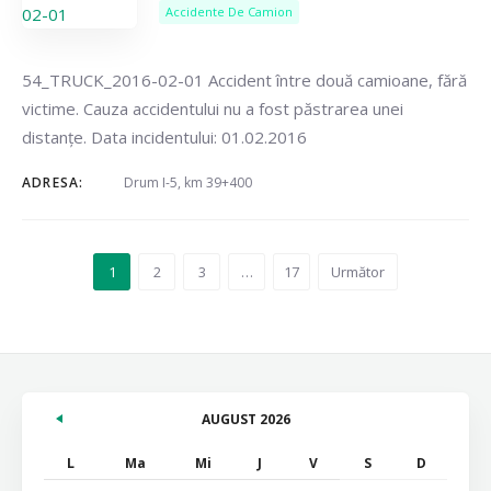
Accidente De Camion
54_TRUCK_2016-02-01 Accident între două camioane, fără
victime. Cauza accidentului nu a fost păstrarea unei
distanțe. Data incidentului: 01.02.2016
ADRESA:
Drum I-5, km 39+400
1
2
3
…
17
Următor
AUGUST 2026
L
Ma
Mi
J
V
S
D