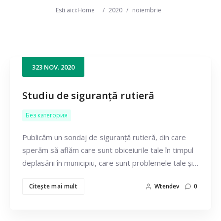
Esti aici:
Home
/
2020
/
noiembrie
323
NOV.
2020
Caută
Studiu de siguranță rutieră
Без категория
Publicăm un sondaj de siguranță rutieră, din care
sperăm să aflăm care sunt obiceiurile tale în timpul
deplasării în municipiu, care sunt problemele tale și…
Citeşte mai mult
Wtendev
0