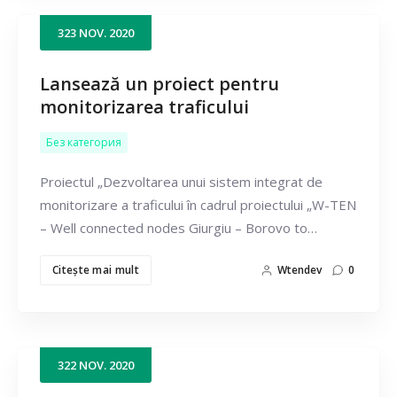
323
NOV.
2020
Lansează un proiect pentru
monitorizarea traficului
Без категория
Proiectul „Dezvoltarea unui sistem integrat de
monitorizare a traficului în cadrul proiectului „W-TEN
– Well connected nodes Giurgiu – Borovo to…
Citeşte mai mult
Wtendev
0
322
NOV.
2020