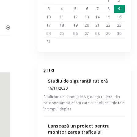
1
2
3
4
5
6
7
8
9
10
11
12
13
14
15
16
17
18
19
20
21
22
23
24
25
26
27
28
29
30
31
ȘTIRI
Studiu de siguranță rutieră
19/11/2020
Publicăm un sondaj de siguranță rutieră, din
care sperăm să aflăm care sunt obiceiurile tale
în timpul deplas
Lansează un proiect pentru
monitorizarea traficului