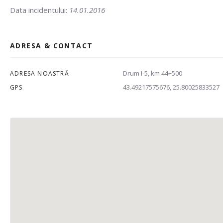
Data incidentului:
14.01.2016
ADRESA & CONTACT
Drum I-5, km 44+500
ADRESA NOASTRĂ
43.49217575676, 25.80025833527
GPS