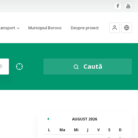
ransport
Municipiul Borovo
Despre proiect
Caută
AUGUST 2026
L
Ma
Mi
J
V
S
D