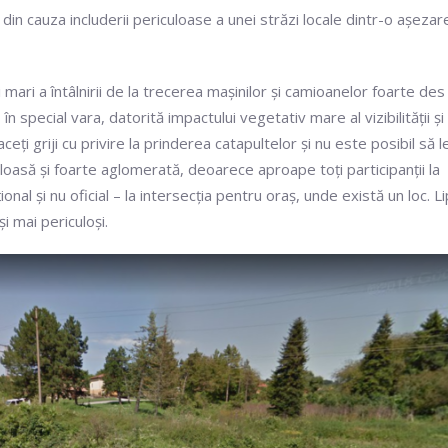
in cauza includerii periculoase a unei străzi locale dintr-o așezar
mari a întâlnirii de la trecerea mașinilor și camioanelor foarte des
 special vara, datorită impactului vegetativ mare al vizibilității și 
ți griji cu privire la prinderea catapultelor și nu este posibil să l
uloasă și foarte aglomerată, deoarece aproape toți participanții la
nal și nu oficial – la intersecția pentru oraș, unde există un loc. L
și mai periculoși.