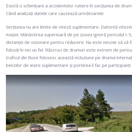
Există o schimbare a accidentelor rutiere în secțiunea de drum d
Când analizați datele care cauzează următoarele:
Secțiunea nu are limite de viteză suplimentare. Datorită vitezei 
mașini. Mănăstirea superioară de pe șosea ignoră pericolul I-5, în
distanței de vizionare pentru reducere. Nu este nevoie să vă face
folosiți în nici un fel. Răscruci de drumuri este extrem de peric
traficul din Ruse folosesc această incluziune pe drumul internațio
benzilor de ieșire suplimentare și pornirea îi fac pe participanți 