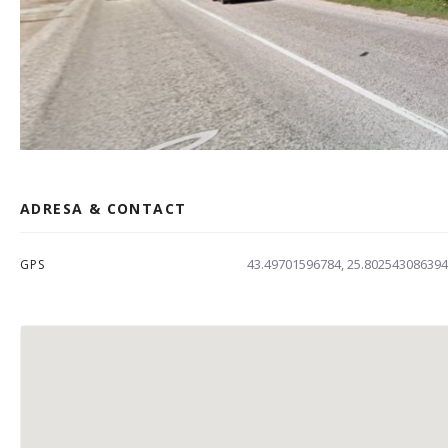
ADRESA & CONTACT
43.49701596784, 25.802543086394
GPS