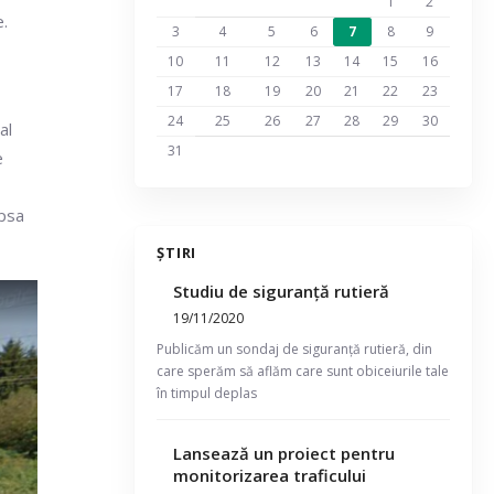
1
2
e.
3
4
5
6
7
8
9
10
11
12
13
14
15
16
17
18
19
20
21
22
23
24
25
26
27
28
29
30
al
31
e
ipsa
ȘTIRI
Studiu de siguranță rutieră
19/11/2020
Publicăm un sondaj de siguranță rutieră, din
care sperăm să aflăm care sunt obiceiurile tale
în timpul deplas
Lansează un proiect pentru
monitorizarea traficului