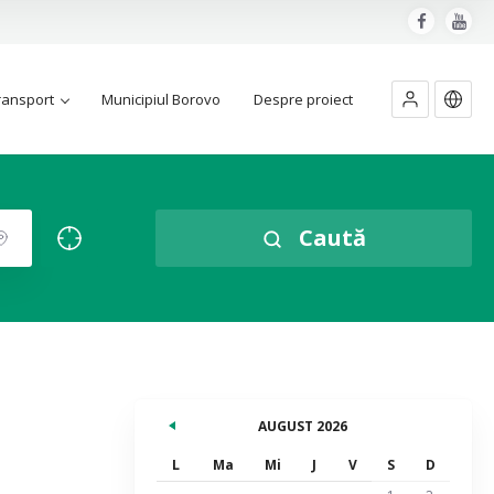
ransport
Municipiul Borovo
Despre proiect
Caută
AUGUST 2026
L
Ma
Mi
J
V
S
D