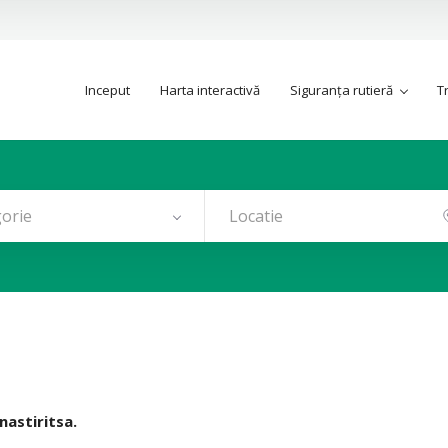
Inceput
Harta interactivă
Siguranța rutieră
T
orie
nastiritsa.