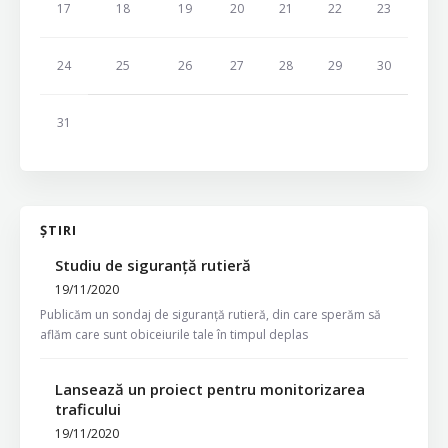
17
18
19
20
21
22
23
24
25
26
27
28
29
30
31
ȘTIRI
Studiu de siguranță rutieră
19/11/2020
Publicăm un sondaj de siguranță rutieră, din care sperăm să
aflăm care sunt obiceiurile tale în timpul deplas
Lansează un proiect pentru monitorizarea
traficului
19/11/2020