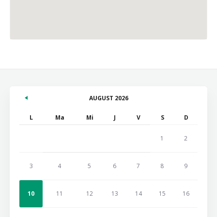
AUGUST 2026
L
Ma
Mi
J
V
S
D
1
2
3
4
5
6
7
8
9
10
11
12
13
14
15
16