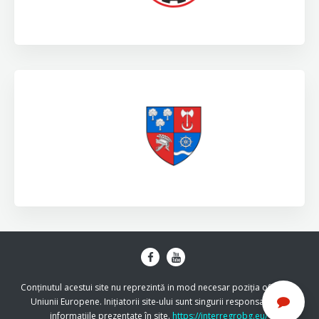
Conținutul acestui site nu reprezintă in mod necesar poziția oficiala a
Uniunii Europene. Inițiatorii site-ului sunt singurii responsabili de
informațiile prezentate în site.
https://interregrobg.eu/