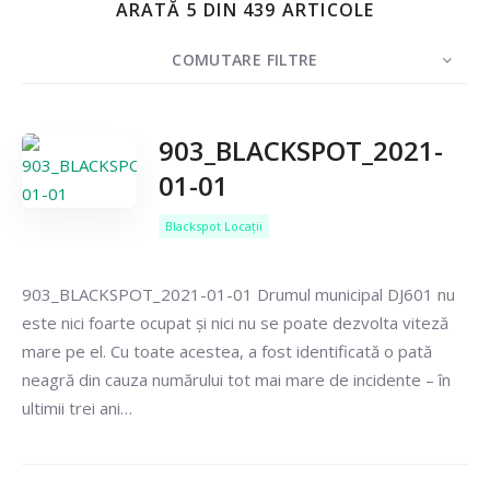
ARATĂ 5 DIN 439 ARTICOLE
COMUTARE FILTRE
CONTOR
5
SORTAȚI DUPĂ
Data
COMANDĂ
903_BLACKSPOT_2021-
01-01
Caută
Blackspot Locații
903_BLACKSPOT_2021-01-01 Drumul municipal DJ601 nu
este nici foarte ocupat și nici nu se poate dezvolta viteză
mare pe el. Cu toate acestea, a fost identificată o pată
neagră din cauza numărului tot mai mare de incidente – în
ultimii trei ani…